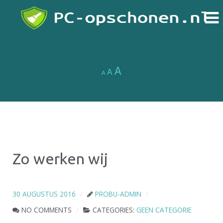
Lettertype
Lettertype
Lettertype
A
A
A
grootte
grootte
verkleinen.
grootte
resetten.
vergroten.
Zo werken wij
30 AUGUSTUS 2016
PROBU-ADMIN
NO COMMENTS
CATEGORIES:
GEEN CATEGORIE